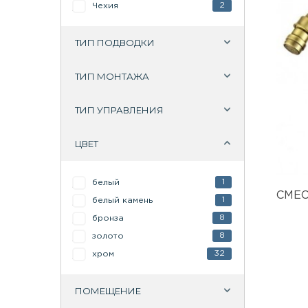
2
Чехия
1
MONDSCHEIN
1
MONDSCHEIN NEW
ТИП ПОДВОДКИ
1
MONDSCHEIN WHITE
1
MONICA NEW
ТИП МОНТАЖА
1
NEW WAVE DELTA
1
NEW WAVE SIGMA
ТИП УПРАВЛЕНИЯ
1
NEW WAVE ZETA
1
PAULA
ЦВЕТ
1
PRAKTIC BRONZE
1
PRAKTIC COLOR
1
белый
1
Provanse Ripresa
СМЕС
1
белый камень
1
RETRO CHROME
8
бронза
1
S12 ELEGANCE
8
золото
1
S12 URBAN
32
хром
1
S12 XTREME
2
SCARLETT NEW
ПОМЕЩЕНИЕ
1
START ELEGANCE