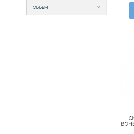
START URBAN
ОБЪЕМ
1
START XTREME
6
Tradizionale
VENTU
С
BOHE