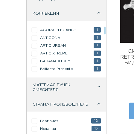
КОЛЛЕКЦИЯ
1
AGORA ELEGANCE
1
ANTIGONA
1
ARTIC URBAN
С
1
ARTIC XTREME
RETR
1
BAHAMA XTREME
БИ
1
Brillante Presente
1
Brillante Ripresa
МАТЕРИАЛ РУЧЕК
1
GUAYAMA
СМЕСИТЕЛЯ
1
HABANA XTREME
1
Imperiale Presente
СТРАНА ПРОИЗВОДИТЕЛЬ
Imperiale Ripresa
6
Luxury Options Crystal
12
Германия
3
Luxury Options Satine
15
Испания
2
Medici